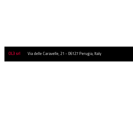
OL3 srl
Via delle Caravelle, 21 - 06127 Perugia, Italy